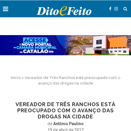
Início
»
Vereador de Três Ranchos está preocupado com o
avanço das drogas na cidade
VEREADOR DE TRÊS RANCHOS ESTÁ
PREOCUPADO COM O AVANÇO DAS
DROGAS NA CIDADE
de
Antônio Paulino
19 de abril de 2017