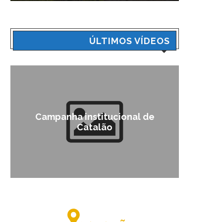
ÚLTIMOS VÍDEOS
Anhanguera lança
l de
Telemedicina, entrando na era
da tecnologia...