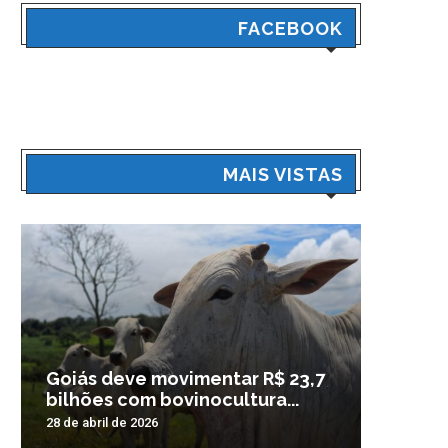
FACEBOOK
MAIS VISTAS
Goiás deve movimentar R$ 23,7
Veículo
bilhões com bovinocultura...
madrug
28 de abril de 2026
3 de nove