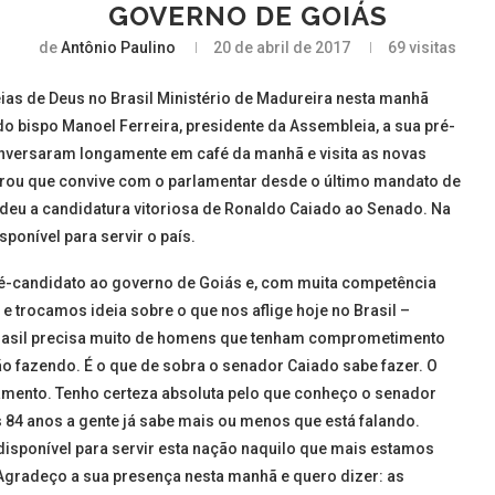
GOVERNO DE GOIÁS
de
Antônio Paulino
20 de abril de 2017
69
visitas
as de Deus no Brasil Ministério de Madureira nesta manhã
o bispo Manoel Ferreira, presidente da Assembleia, a sua pré-
onversaram longamente em café da manhã e visita as novas
mbrou que convive com o parlamentar desde o último mandato de
eu a candidatura vitoriosa de Ronaldo Caiado ao Senado. Na
ponível para servir o país.
é-candidato ao governo de Goiás e, com muita competência
 trocamos ideia sobre o que nos aflige hoje no Brasil –
Brasil precisa muito de homens que tenham comprometimento
o fazendo. É o que de sobra o senador Caiado sabe fazer. O
mento. Tenho certeza absoluta pelo que conheço o senador
s 84 anos a gente já sabe mais ou menos que está falando.
isponível para servir esta nação naquilo que mais estamos
Agradeço a sua presença nesta manhã e quero dizer: as