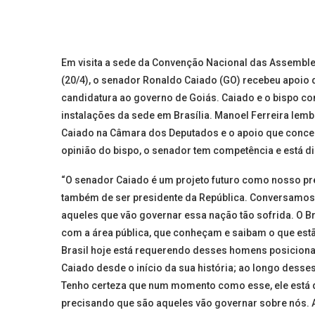
Em visita a sede da Convenção Nacional das Assemblei
(20/4), o senador Ronaldo Caiado (GO) recebeu apoio d
candidatura ao governo de Goiás. Caiado e o bispo c
instalações da sede em Brasília. Manoel Ferreira le
Caiado na Câmara dos Deputados e o apoio que conced
opinião do bispo, o senador tem competência e está dis
“O senador Caiado é um projeto futuro como nosso pr
também de ser presidente da República. Conversamos e
aqueles que vão governar essa nação tão sofrida. O 
com a área pública, que conheçam e saibam o que estã
Brasil hoje está requerendo desses homens posiciona
Caiado desde o início da sua história; ao longo desse
Tenho certeza que num momento como esse, ele está d
precisando que são aqueles vão governar sobre nós. 