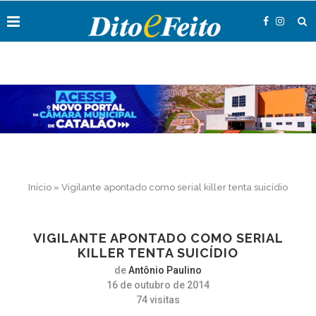
Início
»
Vigilante apontado como serial killer tenta suicídio
VIGILANTE APONTADO COMO SERIAL
KILLER TENTA SUICÍDIO
de
Antônio Paulino
16 de outubro de 2014
74
visitas