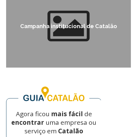
Anhangue
nha institucional de Catalão
entrando