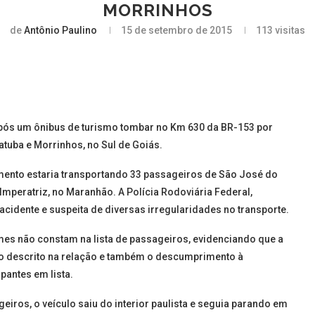
MORRINHOS
de
Antônio Paulino
15 de setembro de 2015
113
visitas
pós um ônibus de turismo tombar no Km 630 da BR-153 por
iatuba e Morrinhos, no Sul de Goiás.
mento estaria transportando 33 passageiros de São José do
mperatriz, no Maranhão. A Polícia Rodoviária Federal,
 acidente e suspeita de diversas irregularidades no transporte.
omes não constam na lista de passageiros, evidenciando que a
o descrito na relação e também o descumprimento à
antes em lista.
iros, o veículo saiu do interior paulista e seguia parando em