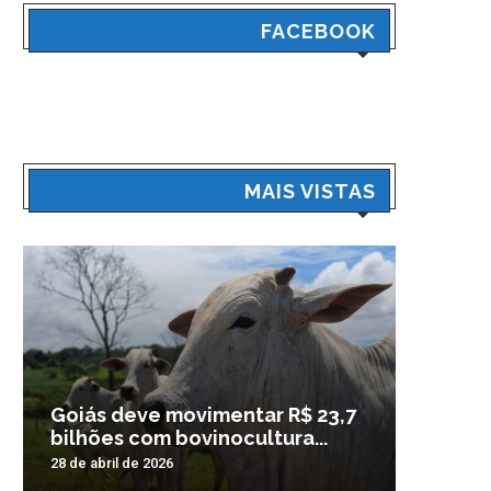
FACEBOOK
MAIS VISTAS
Goiás deve movimentar R$ 23,7
Veículo
bilhões com bovinocultura...
madrug
28 de abril de 2026
3 de nove