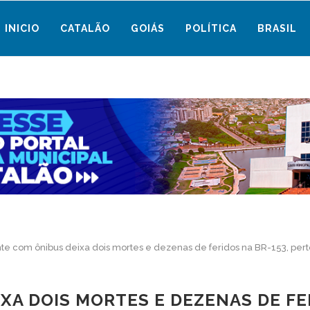
INICIO
CATALÃO
GOIÁS
POLÍTICA
BRASIL
te com ônibus deixa dois mortes e dezenas de feridos na BR-153, pert
XA DOIS MORTES E DEZENAS DE FER