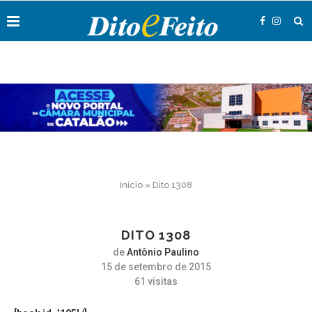
Início
»
Dito 1308
DITO 1308
de
Antônio Paulino
15 de setembro de 2015
61
visitas