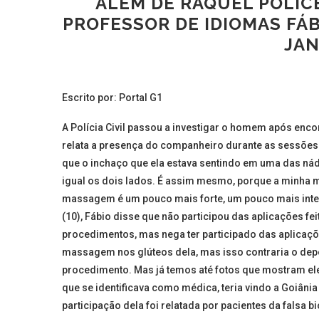
ALÉM DE RAQUEL POLICE
PROFESSOR DE IDIOMAS FÁB
JAN
Escrito por: Portal G1
A Polícia Civil passou a investigar o homem após encon
relata a presença do companheiro durante as sessões.
que o inchaço que ela estava sentindo em uma das nádega
igual os dois lados. É assim mesmo, porque a minha 
massagem é um pouco mais forte, um pouco mais inten
(10), Fábio disse que não participou das aplicações f
procedimentos, mas nega ter participado das aplicaçõe
massagem nos glúteos dela, mas isso contraria o depoi
procedimento. Mas já temos até fotos que mostram ele
que se identificava como médica, teria vindo a Goiâni
participação dela foi relatada por pacientes da falsa 