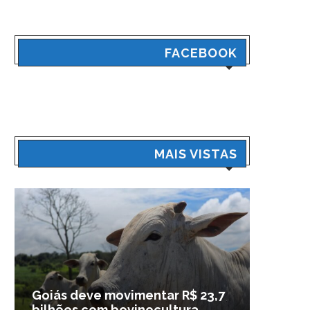
FACEBOOK
MAIS VISTAS
Goiás deve movimentar R$ 23,7
Veículo
bilhões com bovinocultura...
madrug