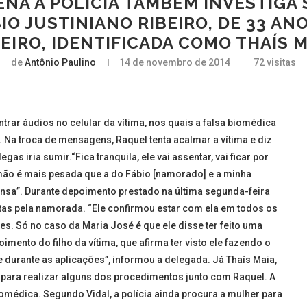
NA A POLÍCIA TAMBÉM INVESTIGA
IO JUSTINIANO RIBEIRO, DE 33 AN
EIRO, IDENTIFICADA COMO THAÍS M
de
Antônio Paulino
14 de novembro de 2014
72
visitas
trar áudios no celular da vítima, nos quais a falsa biomédica
 Na troca de mensagens, Raquel tenta acalmar a vítima e diz
s iria sumir.“Fica tranquila, ele vai assentar, vai ficar por
mão é mais pesada que a do Fábio [namorado] e a minha
sa”. Durante depoimento prestado na última segunda-feira
eitas pela namorada. “Ele confirmou estar com ela em todos os
s. Só no caso da Maria José é que ele disse ter feito uma
mento do filho da vítima, que afirma ter visto ele fazendo o
 durante as aplicações”, informou a delegada. Já Thaís Maia,
a para realizar alguns dos procedimentos junto com Raquel. A
biomédica. Segundo Vidal, a polícia ainda procura a mulher para