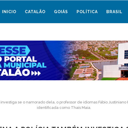
INICIO
CATALÃO
GOIÁS
POLÍTICA
BRASIL
nvestiga se o namorado dela, o professor de idiomas Fábio Justiniano 
identificada como Thaís Maia.