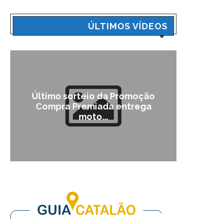
ÚLTIMOS VÍDEOS
Último sorteio da Promoção
Cam
Compra Premiada entrega
moto...