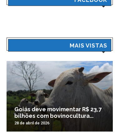
MAIS VISTAS
Goiás deve movimentar R$ 23,7
Veículo
bilhões com bovinocultura...
madrug
28 de abril de 2026
3 de nove