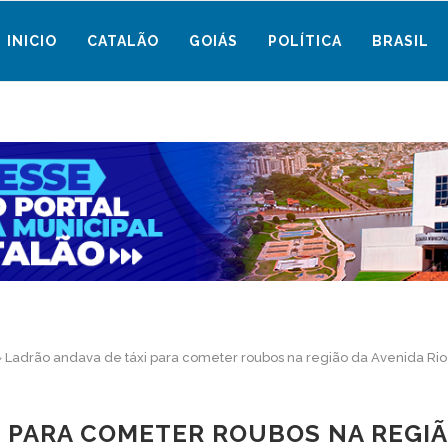
INICIO
CATALÃO
GOIÁS
POLÍTICA
BRASIL
»
Ladrão andava de táxi para cometer roubos na região da Avenida Ri
 PARA COMETER ROUBOS NA REGIÃ