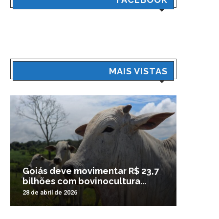
MAIS VISTAS
Goiás deve movimentar R$ 23,7
Veículo
bilhões com bovinocultura...
madrug
28 de abril de 2026
3 de nove