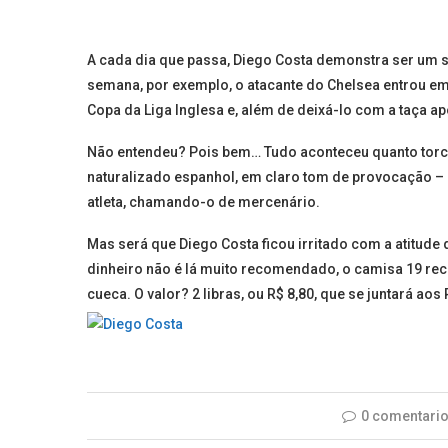
A cada dia que passa, Diego Costa demonstra ser um s
semana, por exemplo, o atacante do Chelsea entrou em
Copa da Liga Inglesa e, além de deixá-lo com a taça a
Não entendeu? Pois bem… Tudo aconteceu quanto torc
naturalizado espanhol, em claro tom de provocação – n
atleta, chamando-o de mercenário.
Mas será que Diego Costa ficou irritado com a atitude
dinheiro não é lá muito recomendado, o camisa 19 rec
cueca. O valor? 2 libras, ou R$ 8,80, que se juntará a
0 comentari