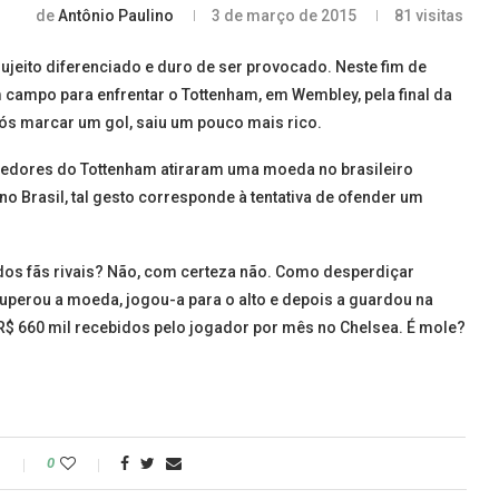
de
Antônio Paulino
3 de março de 2015
81
visitas
ujeito diferenciado e duro de ser provocado. Neste fim de
 campo para enfrentar o Tottenham, em Wembley, pela final da
pós marcar um gol, saiu um pouco mais rico.
edores do Tottenham atiraram uma moeda no brasileiro
o Brasil, tal gesto corresponde à tentativa de ofender um
 dos fãs rivais? Não, com certeza não. Como desperdiçar
uperou a moeda, jogou-a para o alto e depois a guardou na
os R$ 660 mil recebidos pelo jogador por mês no Chelsea. É mole?
o
0