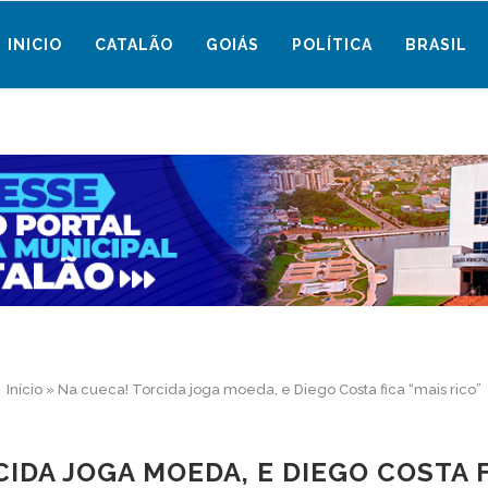
INICIO
CATALÃO
GOIÁS
POLÍTICA
BRASIL
Início
»
Na cueca! Torcida joga moeda, e Diego Costa fica “mais rico”
IDA JOGA MOEDA, E DIEGO COSTA F