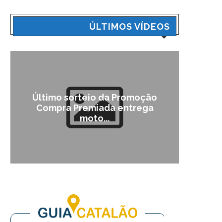
ÚLTIMOS VÍDEOS
Último sorteio da Promoção
Cam
Compra Premiada entrega
moto...