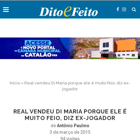
Início
»
Real vendeu Di Maria porque ele é muito feio, diz ex-
jogador
REAL VENDEU DI MARIA PORQUE ELE É
MUITO FEIO, DIZ EX-JOGADOR
de
Antônio Paulino
3 de março de 2015
94
visitas