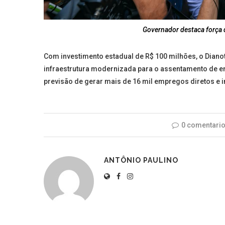
Governador destaca força 
Com investimento estadual de R$ 100 milhões, o Diano
infraestrutura modernizada para o assentamento de e
previsão de gerar mais de 16 mil empregos diretos e i
nhanguera lança
Entrevista com Jai
icina, entrando na era
Presidente da 
0 comentari
da tecnologia...
Municipal.
ANTÔNIO PAULINO