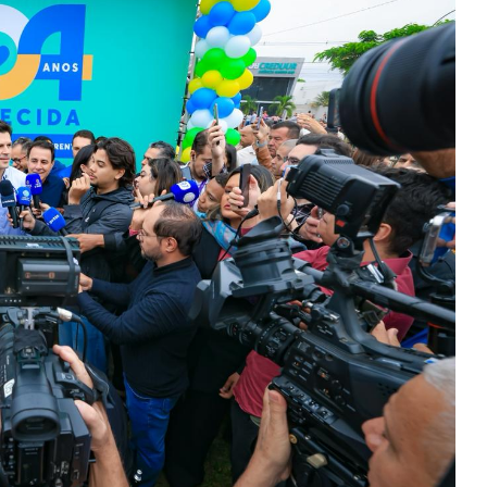
der
Passe Livre Estudantil inicia
m monte...
cadastro e recadastro para...
26 de dezembro de 2024