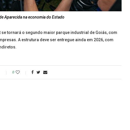
de Aparecida na economia do Estado
t se tornará o segundo maior parque industrial de Goiás, com
mpresas. A estrutura deve ser entregue ainda em 2026, com
ndiretos.
r Humberto,
ANO 1 DE GESTÃO: Velomar Rios
Câmara
o
0
destaca avanços...
..